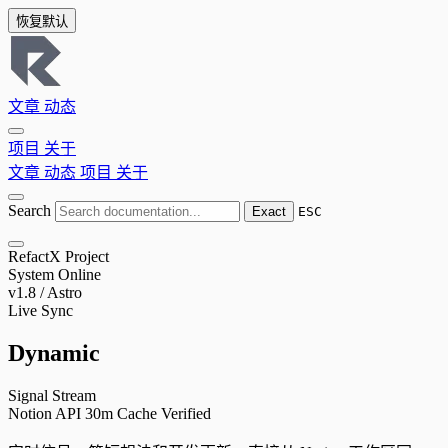
恢复默认
文章
动态
项目
关于
文章
动态
项目
关于
Search
Exact
ESC
RefactX Project
System Online
v1.8 / Astro
Live Sync
Dynamic
Signal Stream
Notion API
30m Cache
Verified