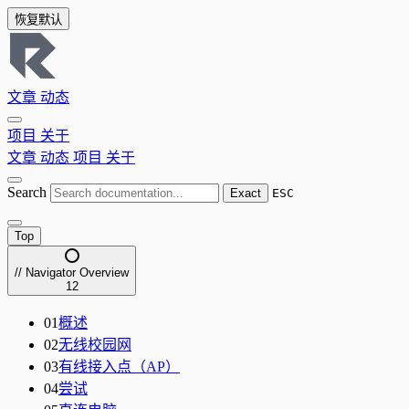
恢复默认
文章
动态
项目
关于
文章
动态
项目
关于
Search
Exact
ESC
Top
// Navigator
Overview
12
01
概述
02
无线校园网
03
有线接入点（AP）
04
尝试