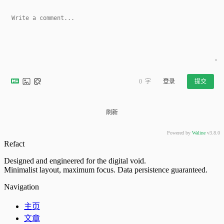
0
字
登录
提交
刷新
Powered by
Waline
v3.8.0
Refact
Designed and engineered for the digital void.
Minimalist layout, maximum focus. Data persistence guaranteed.
Navigation
主页
文章