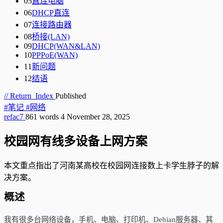
05
直连电脑
06
DHCP直连
07
连接路由器
08
桥接(LAN)
09
DHCP(WAN&LAN)
10
PPPoE(WAN)
11
新问题
12
结语
// Return_Index
Published
#笔记
#网络
refac7
861 words
4
November 28, 2025
校园网有线多设备上网方案
本文重点指出了河南某高校在校园网连接数上卡学生脖子的解
决方案。
概述
我有很多台网络设备，手机、电脑、打印机、Debian服务器、其