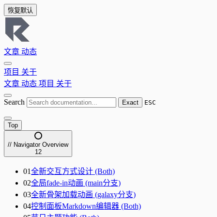
恢复默认
文章
动态
项目
关于
文章
动态
项目
关于
Search
Exact
ESC
Top
// Navigator
Overview
12
01
全新交互方式设计 (Both)
02
全局fade-in动画 (main分支)
03
全新骨架加载动画 (galaxy分支)
04
控制面板Markdown编辑器 (Both)