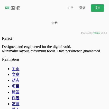
0
字
登录
提交
刷新
Powered by
Waline
v3.8.0
Refact
Designed and engineered for the digital void.
Minimalist layout, maximum focus. Data persistence guaranteed.
Navigation
主页
文章
动态
项目
标签
作者
友链